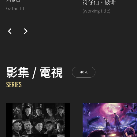
符仔仙・破命
Gatao III
(working title)
影集 / 電視
MORE
SERIES