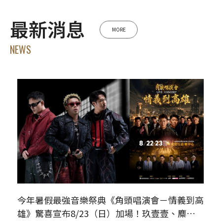
最新消息
MORE
NEWS
今年暑假最強音樂祭典《角頭唱演會－情義到高
雄》驚喜宣布8/23（日）加場！玖壹壹、麋先