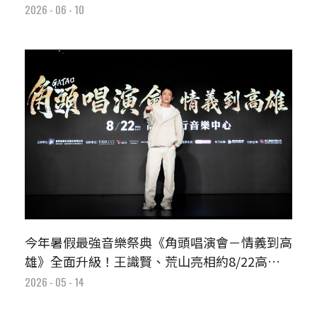
生聖皓成2日驚喜嘉賓
2026 - 06 - 10
今年暑假最強音樂祭典《角頭唱演會－情義到高
雄》全面升級！王識賢、荒山亮相約8/22高雄
見
2026 - 05 - 14