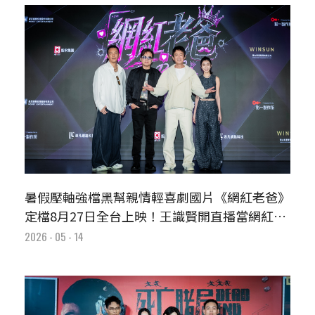
暑假壓軸強檔黑幫親情輕喜劇國片《網紅老爸》
定檔8月27日全台上映！王識賢開直播當網紅帥
炸
2026 - 05 - 14