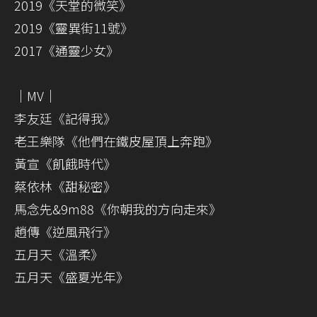
2019《天堂的微笑》
2019《靈異街11號》
2017《通靈少女》
｜MV｜
李友廷《記得我》
老王樂隊《他們在鐵皮屋頂上奔跑》
黃宣《飢餓時代》
蔡依林《甜秘密》
馬念先&9m88《你朝我的方向走來》
趙傳《逆風飛行》
五月天《溫柔》
五月天《盛夏光年》