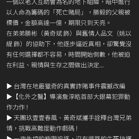
一個以老人互助會為名的地下組織，暗中進行
以人命為籌碼的「死亡賭局」，勝毅的父親被
標價，金額高達一億，期限只到天亮。
在弟弟勝彬（黃奇斌 飾）與舊情人品文（姚以
緹 飾）的協助下，他逐步逼近真相，卻驚覺沒
有任何選擇都不容易，時間開始倒數，他被迫
在利益、親情與生存之間做出決定...
▶ 台灣在地最獵奇的真實詐賭事件震撼改編
▶【化外之醫】導演詹淳皓首部大銀幕犯罪動
作力作 !
▶ 天團玖壹壹春風、黃奇斌攜手詮釋台灣兄弟
情，挑戰高難度動作戲碼 !
▶ 一夜失控的極限追逐，沒有退路的生死抉擇