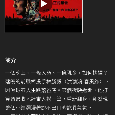
簡介
一個晚上、一條人命、一億現金，如何抉擇？
落魄的前職棒投手林勝毅（洪瑜鴻-春風飾），
因假球案人生跌落谷底。某個夜晚返鄉，他打
算透過收地計畫大撈一筆，重新翻身，卻發現
整個小鎮瀰漫著說不出口的詭異氣氛。