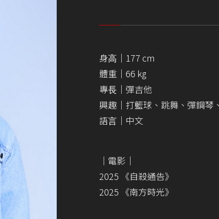
身⾼｜177 cm
體重｜66 kg
專⻑｜彈吉他
興趣｜打籃球、跳舞、彈鋼琴
語⾔｜中⽂
｜電影｜
2025 《⾃殺通告》
2025 《南⽅時光》